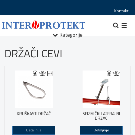
Kontakt
Toggl
navig
Kategorije
DRŽAČI CEVI
KRUŠKASTI DRŽAČ
SEIZMIČKI LATERALNI
DRŽAČ
Detaljnije
Detaljnije