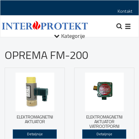
Kontakt
Toggl
navig
Kategorije
OPREMA FM-200
ELEKTROMAGNETNI
ELEKTROMAGNETNI
AKTUATOR
AKTUATOR
VATROOTPORNI
Detaljnije
Detaljnije